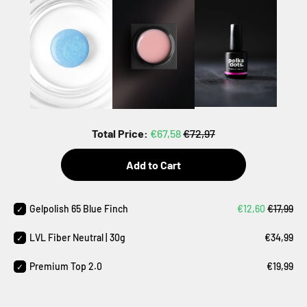
Total Price:
€67,58
€72,97
Add to Cart
Gelpolish 65 Blue Finch
€12,60
€17,99
LVL Fiber Neutral | 30g
€34,99
Premium Top 2.0
€19,99