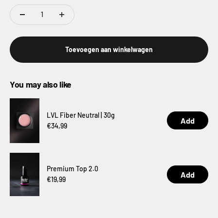
Toevoegen aan winkelwagen
You may also like
LVL Fiber Neutral | 30g
Add
Price
€34,99
Premium Top 2.0
Add
Price
€19,99