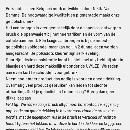
Polkadots is een Belgisch merk ontwikkeld door Nikita Van
Damme. De hoogwaardige kwaliteit en pigmentatie maakt onze
gelpolish uniek.
Het aanbrengen is zeer gemakkelijk door de speciaal ontworpen
brush die openwaaiert bij het neerstrijken en de vorm van de
cuticle aanneemt. Eén laagje aanbrengen is bij de meeste
gelpolishes voldoende, maar kan ook in 2 dunne lagen worden
aangebracht. De polkadots kleuren zijn self-leveling.
Door zijn ideale consistentie loopt hij niet snel uit, trekt hij niet in
blaasjes en hard deze makkelijk uit onder de UV/LED. We raden
aan even kort te schudden voor gebruik.
Neem nooit meer product dan nodig is voor een goede dekking.
Overmatig veel product gebruiken kan leiden tot slechte
uitharding. Dekt je gelpolish in 1 dunne laag? Breng dan geen
dikke laag aan.
PRO tip: We raden aan je brush altijd mooi horizontaal te leggen bij
applicatie om goede dekking te bevorderen. Houd de brush dus
parallel met de nagelplaat. Als je de brush te verticaal of rechtop
houdt tijdens het lakken, duwt deze te hard in de kleur en krijg je een
minder goede dekking. De juiste techniek is heel belangrijk en zorgt