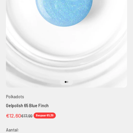
Naar artikel 1
Naar artikel 2
Polkadots
Gelpolish 65 Blue Finch
Aanbiedingsprijs
€12,60
Normale prijs
€17,99
Bespaar €5,39
Aantal: